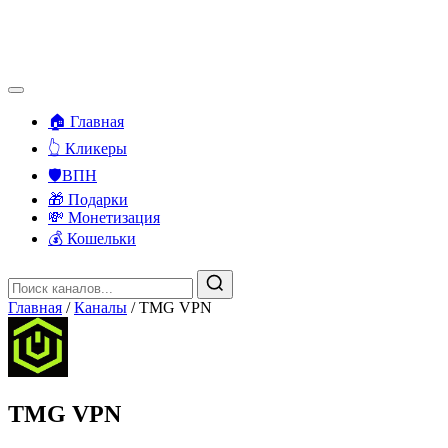
🏠 Главная
👆 Кликеры
🛡️ВПН
🎁 Подарки
💸 Монетизация
💰 Кошельки
Главная
/
Каналы
/
TMG VPN
TMG VPN