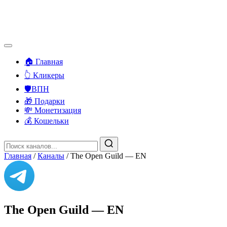
🏠 Главная
👆 Кликеры
🛡️ВПН
🎁 Подарки
💸 Монетизация
💰 Кошельки
Главная
/
Каналы
/
The Open Guild — EN
The Open Guild — EN