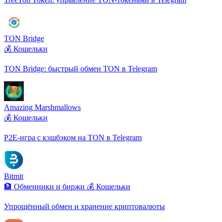
TON Bridge
💰 Кошельки
TON Bridge: быстрый обмен TON в Telegram
Amazing Marshmallows
💰 Кошельки
P2E-игра с кэшбэком на TON в Telegram
Bitmit
🏦 Обменники и биржи
💰 Кошельки
Упрощённый обмен и хранение криптовалюты