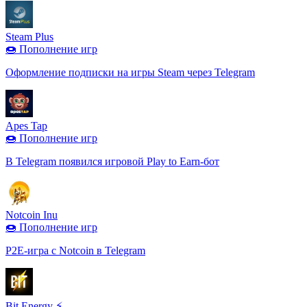
Steam Plus
🍩 Пополнение игр
Оформление подписки на игры Steam через Telegram
Apes Tap
🍩 Пополнение игр
В Telegram появился игровой Play to Earn-бот
Notcoin Inu
🍩 Пополнение игр
P2E-игра с Notcoin в Telegram
Bit Energy ⚡️