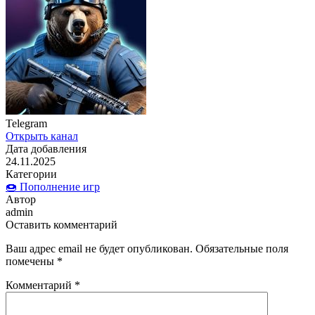
Telegram
Открыть канал
Дата добавления
24.11.2025
Категории
🍩 Пополнение игр
Автор
admin
Оставить комментарий
Ваш адрес email не будет опубликован.
Обязательные поля
помечены
*
Комментарий
*