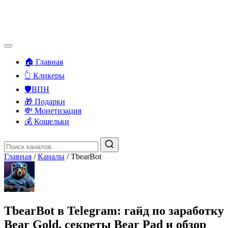
🏠 Главная
👆 Кликеры
🛡️ВПН
🎁 Подарки
💸 Монетизация
💰 Кошельки
Главная
/
Каналы
/
TbearBot
TbearBot в Telegram: гайд по заработку
Bear Gold, секреты Bear Pad и обзор