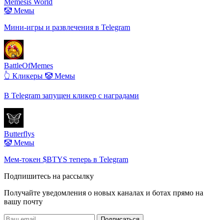
Memesis World
🤡 Мемы
Мини-игры и развлечения в Telegram
BattleOfMemes
👆 Кликеры
🤡 Мемы
В Telegram запущен кликер с наградами
Butterflys
🤡 Мемы
Мем-токен $BTYS теперь в Telegram
Подпишитесь на рассылку
Получайте уведомления о новых каналах и ботаx прямо на
вашу почту
Подписаться