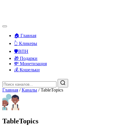
🏠 Главная
👆 Кликеры
🛡️ВПН
🎁 Подарки
💸 Монетизация
💰 Кошельки
Главная
/
Каналы
/
TableTopics
TableTopics