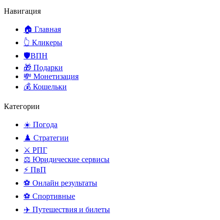
Навигация
🏠 Главная
👆 Кликеры
🛡️ВПН
🎁 Подарки
💸 Монетизация
💰 Кошельки
Категории
☀️ Погода
♟️ Стратегии
⚔️ РПГ
⚖️ Юридические сервисы
⚡ ПвП
⚽ Онлайн результаты
⚽ Спортивные
✈️ Путешествия и билеты