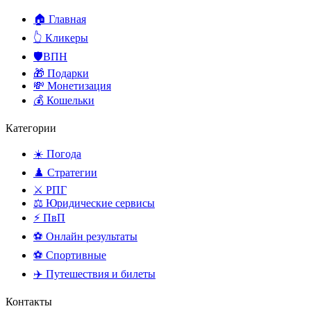
🏠 Главная
👆 Кликеры
🛡️ВПН
🎁 Подарки
💸 Монетизация
💰 Кошельки
Категории
☀️ Погода
♟️ Стратегии
⚔️ РПГ
⚖️ Юридические сервисы
⚡ ПвП
⚽ Онлайн результаты
⚽ Спортивные
✈️ Путешествия и билеты
Контакты