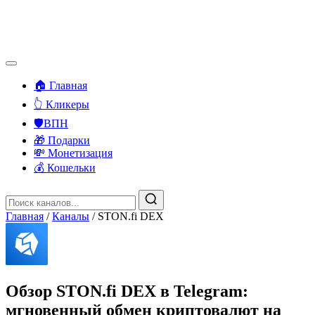
🏠 Главная
👆 Кликеры
🛡️ВПН
🎁 Подарки
💸 Монетизация
💰 Кошельки
Главная
/
Каналы
/
STON.fi DEX
Обзор STON.fi DEX в Telegram:
мгновенный обмен криптовалют на