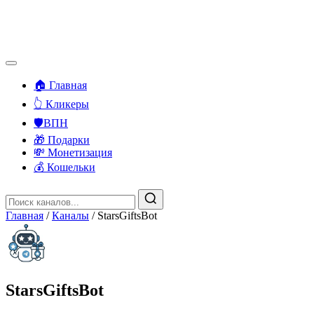
🏠 Главная
👆 Кликеры
🛡️ВПН
🎁 Подарки
💸 Монетизация
💰 Кошельки
Главная
/
Каналы
/
StarsGiftsBot
StarsGiftsBot