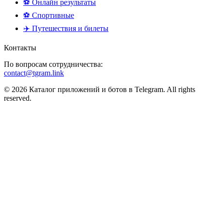
⚽ Онлайн результаты
⚽ Спортивные
✈️ Путешествия и билеты
Контакты
По вопросам сотрудничества:
contact@tgram.link
© 2026 Каталог приложений и ботов в Telegram. All rights
reserved.