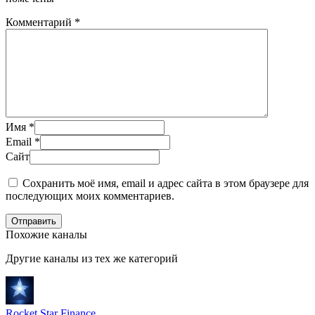
Комментарий
*
Имя
*
Email
*
Сайт
Сохранить моё имя, email и адрес сайта в этом браузере для
последующих моих комментариев.
Отправить
Похожие каналы
Другие каналы из тех же категорий
Rocket Star Finance