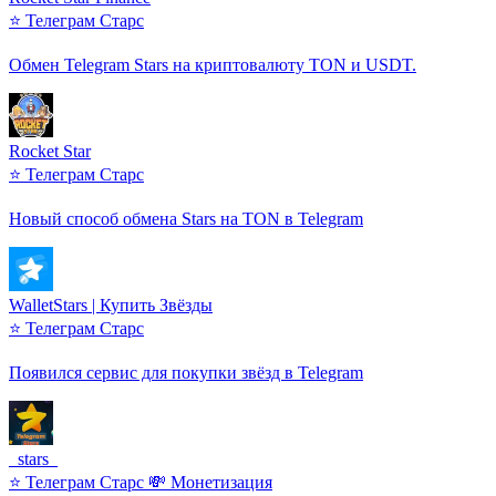
⭐ Телеграм Старс
Обмен Telegram Stars на криптовалюту TON и USDT.
Rocket Star
⭐ Телеграм Старс
Новый способ обмена Stars на TON в Telegram
WalletStars | Купить Звёзды
⭐ Телеграм Старс
Появился сервис для покупки звёзд в Telegram
_stars_
⭐ Телеграм Старс
💸 Монетизация