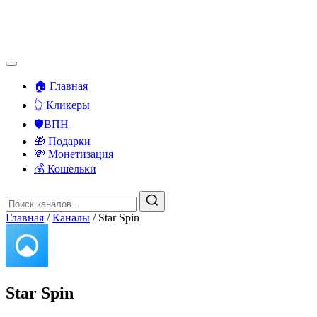
🏠 Главная
👆 Кликеры
🛡️ВПН
🎁 Подарки
💸 Монетизация
💰 Кошельки
Главная
/
Каналы
/
Star Spin
Star Spin