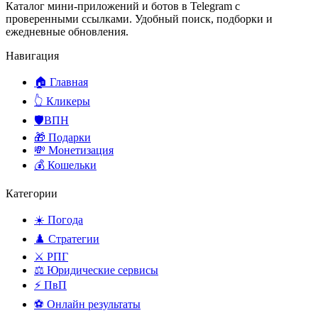
Каталог мини-приложений и ботов в Telegram с
проверенными ссылками. Удобный поиск, подборки и
ежедневные обновления.
Навигация
🏠 Главная
👆 Кликеры
🛡️ВПН
🎁 Подарки
💸 Монетизация
💰 Кошельки
Категории
☀️ Погода
♟️ Стратегии
⚔️ РПГ
⚖️ Юридические сервисы
⚡ ПвП
⚽ Онлайн результаты