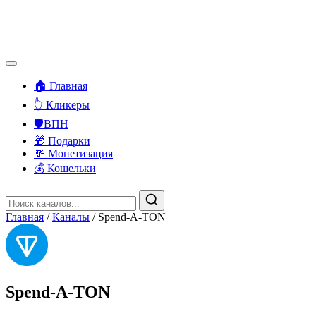
🏠 Главная
👆 Кликеры
🛡️ВПН
🎁 Подарки
💸 Монетизация
💰 Кошельки
Главная
/
Каналы
/
Spend-A-TON
Spend-A-TON