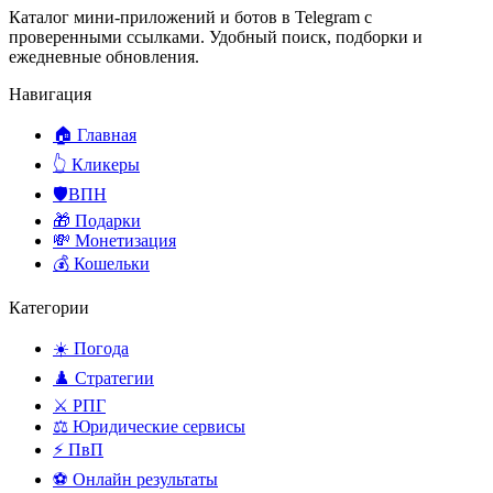
Каталог мини-приложений и ботов в Telegram с
проверенными ссылками. Удобный поиск, подборки и
ежедневные обновления.
Навигация
🏠 Главная
👆 Кликеры
🛡️ВПН
🎁 Подарки
💸 Монетизация
💰 Кошельки
Категории
☀️ Погода
♟️ Стратегии
⚔️ РПГ
⚖️ Юридические сервисы
⚡ ПвП
⚽ Онлайн результаты