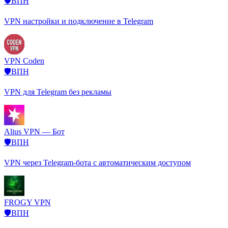
🛡️ВПН
VPN настройки и подключение в Telegram
️VPN Coden
🛡️ВПН
VPN для Telegram без рекламы
Alius VPN — Бот
🛡️ВПН
VPN через Telegram-бота с автоматическим доступом
FROGY VPN
🛡️ВПН