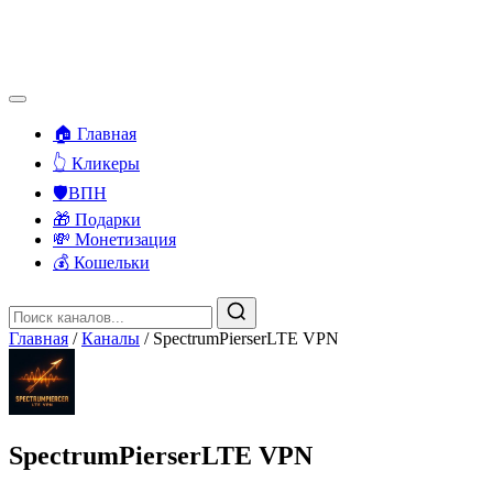
🏠 Главная
👆 Кликеры
🛡️ВПН
🎁 Подарки
💸 Монетизация
💰 Кошельки
Главная
/
Каналы
/
SpectrumPierserLTE VPN
SpectrumPierserLTE VPN