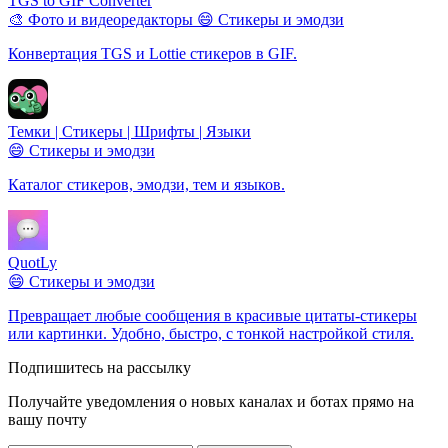
TGS to GIF Converter
🎨 Фото и видеоредакторы
😄 Стикеры и эмодзи
Конвертация TGS и Lottie стикеров в GIF.
Темки | Стикеры | Шрифты | Языки
😄 Стикеры и эмодзи
Каталог стикеров, эмодзи, тем и языков.
QuotLy
😄 Стикеры и эмодзи
Превращает любые сообщения в красивые цитаты-стикеры
или картинки. Удобно, быстро, с тонкой настройкой стиля.
Подпишитесь на рассылку
Получайте уведомления о новых каналах и ботаx прямо на
вашу почту