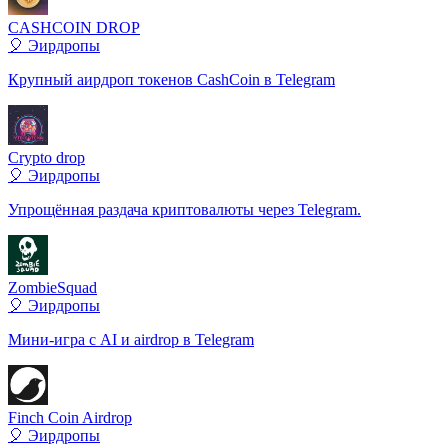
CASHCOIN DROP
🎈 Эирдропы
Крупный аирдроп токенов CashCoin в Telegram
Crypto drop
🎈 Эирдропы
Упрощённая раздача криптовалюты через Telegram.
ZombieSquad
🎈 Эирдропы
Мини-игра с AI и airdrop в Telegram
Finch Coin Airdrop
🎈 Эирдропы