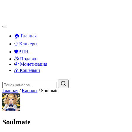
🏠 Главная
👆 Кликеры
🛡️ВПН
🎁 Подарки
💸 Монетизация
💰 Кошельки
Главная
/
Каналы
/
Soulmate
Soulmate