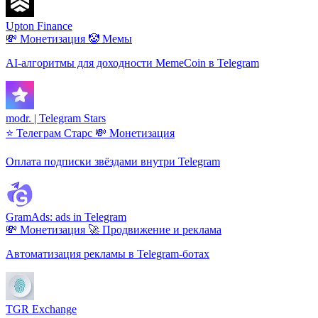
Upton Finance
💸 Монетизация
🤡 Мемы
AI-алгоритмы для доходности MemeCoin в Telegram
modr. | Telegram Stars
⭐ Телеграм Старс
💸 Монетизация
Оплата подписки звёздами внутри Telegram
GramAds: ads in Telegram
💸 Монетизация
🚀 Продвижение и реклама
Автоматизация рекламы в Telegram-ботах
TGR Exchange