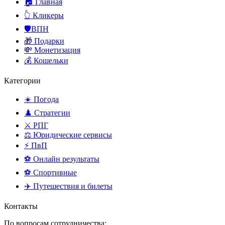
🏠 Главная
👆 Кликеры
🛡️ВПН
🎁 Подарки
💸 Монетизация
💰 Кошельки
Категории
☀️ Погода
♟️ Стратегии
⚔️ РПГ
⚖️ Юридические сервисы
⚡ ПвП
⚽ Онлайн результаты
⚽ Спортивные
✈️ Путешествия и билеты
Контакты
По вопросам сотрудничества: