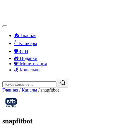
🏠 Главная
👆 Кликеры
🛡️ВПН
🎁 Подарки
💸 Монетизация
💰 Кошельки
Главная
/
Каналы
/
snapfitbot
snapfitbot