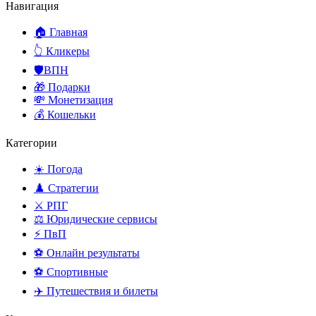
Навигация
🏠 Главная
👆 Кликеры
🛡️ВПН
🎁 Подарки
💸 Монетизация
💰 Кошельки
Категории
☀️ Погода
♟️ Стратегии
⚔️ РПГ
⚖️ Юридические сервисы
⚡ ПвП
⚽ Онлайн результаты
⚽ Спортивные
✈️ Путешествия и билеты