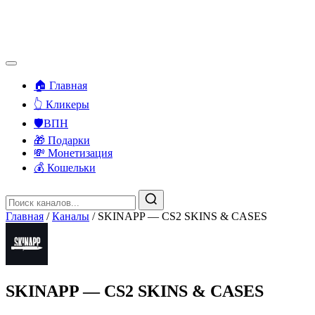
🏠 Главная
👆 Кликеры
🛡️ВПН
🎁 Подарки
💸 Монетизация
💰 Кошельки
Главная
/
Каналы
/
SKINAPP — CS2 SKINS & CASES
SKINAPP — CS2 SKINS & CASES