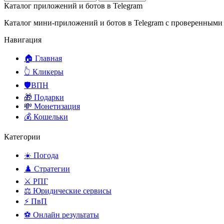
Каталог приложений и ботов в Telegram
Каталог мини-приложений и ботов в Telegram с проверенными
Навигация
🏠 Главная
👆 Кликеры
🛡️ВПН
🎁 Подарки
💸 Монетизация
💰 Кошельки
Категории
☀️ Погода
♟️ Стратегии
⚔️ РПГ
⚖️ Юридические сервисы
⚡ ПвП
⚽ Онлайн результаты