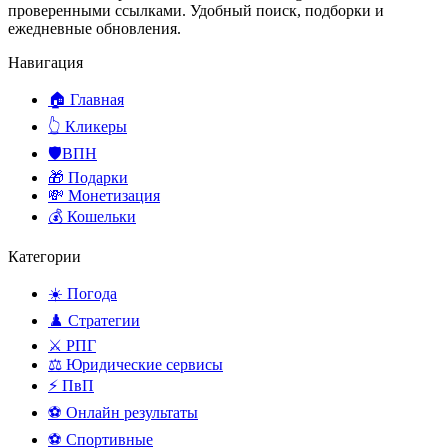
проверенными ссылками. Удобный поиск, подборки и
ежедневные обновления.
Навигация
🏠 Главная
👆 Кликеры
🛡️ВПН
🎁 Подарки
💸 Монетизация
💰 Кошельки
Категории
☀️ Погода
♟️ Стратегии
⚔️ РПГ
⚖️ Юридические сервисы
⚡ ПвП
⚽ Онлайн результаты
⚽ Спортивные