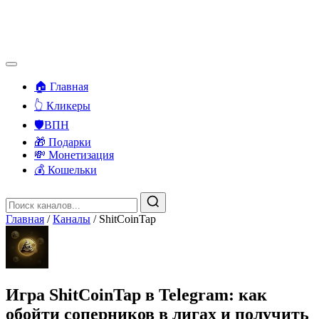
🏠 Главная
👆 Кликеры
🛡️ВПН
🎁 Подарки
💸 Монетизация
💰 Кошельки
Главная
/
Каналы
/
ShitCoinTap
Игра ShitCoinTap в Telegram: как
обойти соперников в лигах и получить