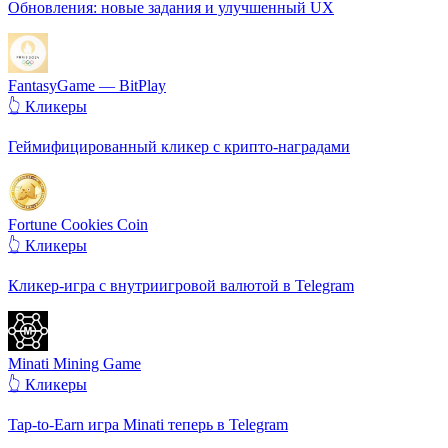
Обновления: новые задания и улучшенный UX
FantasyGame — BitPlay
👆 Кликеры
Геймифицированный кликер с крипто-наградами
Fortune Cookies Coin
👆 Кликеры
Кликер-игра с внутриигровой валютой в Telegram
Minati Mining Game
👆 Кликеры
Tap-to-Earn игра Minati теперь в Telegram