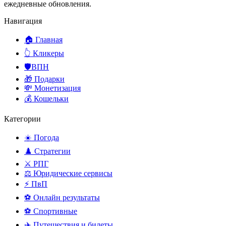
ежедневные обновления.
Навигация
🏠 Главная
👆 Кликеры
🛡️ВПН
🎁 Подарки
💸 Монетизация
💰 Кошельки
Категории
☀️ Погода
♟️ Стратегии
⚔️ РПГ
⚖️ Юридические сервисы
⚡ ПвП
⚽ Онлайн результаты
⚽ Спортивные
✈️ Путешествия и билеты