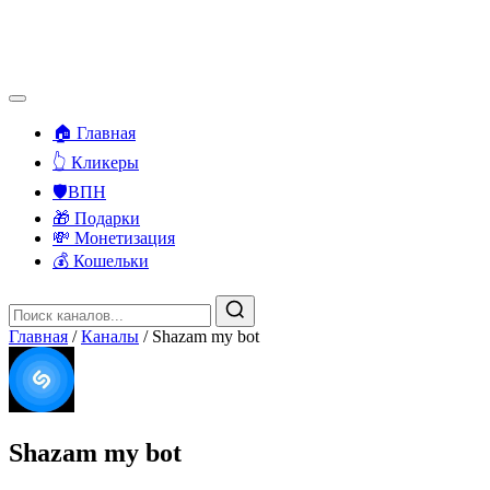
🏠 Главная
👆 Кликеры
🛡️ВПН
🎁 Подарки
💸 Монетизация
💰 Кошельки
Главная
/
Каналы
/
Shazam my bot
Shazam my bot