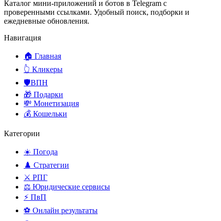
Каталог мини-приложений и ботов в Telegram с
проверенными ссылками. Удобный поиск, подборки и
ежедневные обновления.
Навигация
🏠 Главная
👆 Кликеры
🛡️ВПН
🎁 Подарки
💸 Монетизация
💰 Кошельки
Категории
☀️ Погода
♟️ Стратегии
⚔️ РПГ
⚖️ Юридические сервисы
⚡ ПвП
⚽ Онлайн результаты