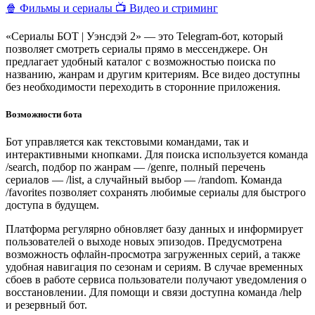
🍿 Фильмы и сериалы
📺 Видео и стриминг
«Сериалы БОТ | Уэнсдэй 2» — это Telegram-бот, который
позволяет смотреть сериалы прямо в мессенджере. Он
предлагает удобный каталог с возможностью поиска по
названию, жанрам и другим критериям. Все видео доступны
без необходимости переходить в сторонние приложения.
Возможности бота
Бот управляется как текстовыми командами, так и
интерактивными кнопками. Для поиска используется команда
/search, подбор по жанрам — /genre, полный перечень
сериалов — /list, а случайный выбор — /random. Команда
/favorites позволяет сохранять любимые сериалы для быстрого
доступа в будущем.
Платформа регулярно обновляет базу данных и информирует
пользователей о выходе новых эпизодов. Предусмотрена
возможность офлайн-просмотра загруженных серий, а также
удобная навигация по сезонам и сериям. В случае временных
сбоев в работе сервиса пользователи получают уведомления о
восстановлении. Для помощи и связи доступна команда /help
и резервный бот.