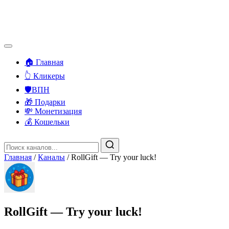
🏠 Главная
👆 Кликеры
🛡️ВПН
🎁 Подарки
💸 Монетизация
💰 Кошельки
Главная
/
Каналы
/
RollGift — Try your luck!
RollGift — Try your luck!