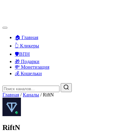
🏠 Главная
👆 Кликеры
🛡️ВПН
🎁 Подарки
💸 Монетизация
💰 Кошельки
Главная
/
Каналы
/
RiftN
RiftN