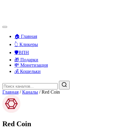
🏠 Главная
👆 Кликеры
🛡️ВПН
🎁 Подарки
💸 Монетизация
💰 Кошельки
Главная
/
Каналы
/
Red Coin
Red Coin