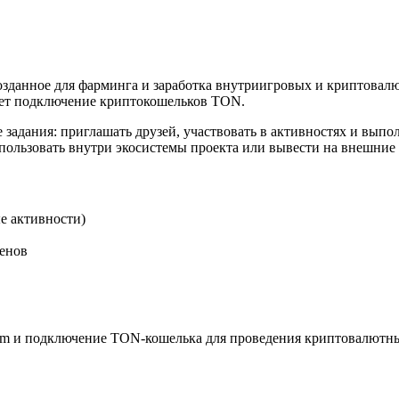
озданное для фарминга и заработка внутриигровых и криптовалю
вает подключение криптокошельков TON.
задания: приглашать друзей, участвовать в активностях и выпо
ользовать внутри экосистемы проекта или вывести на внешние
е активности)
кенов
egram и подключение TON-кошелька для проведения криптовалют