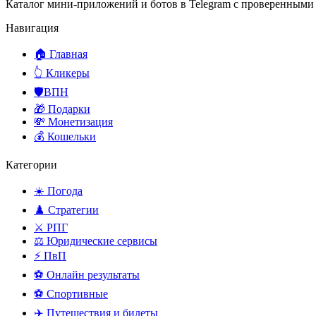
Каталог мини-приложений и ботов в Telegram с проверенными
Навигация
🏠 Главная
👆 Кликеры
🛡️ВПН
🎁 Подарки
💸 Монетизация
💰 Кошельки
Категории
☀️ Погода
♟️ Стратегии
⚔️ РПГ
⚖️ Юридические сервисы
⚡ ПвП
⚽ Онлайн результаты
⚽ Спортивные
✈️ Путешествия и билеты