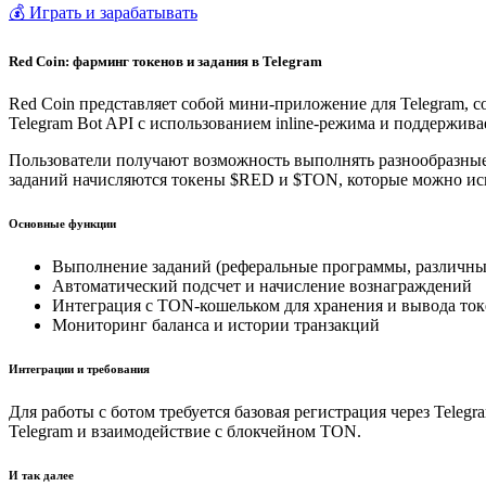
💰 Играть и зарабатывать
Red Coin: фарминг токенов и задания в Telegram
Red Coin представляет собой мини-приложение для Telegram, с
Telegram Bot API с использованием inline-режима и поддержи
Пользователи получают возможность выполнять разнообразные 
заданий начисляются токены $RED и $TON, которые можно исп
Основные функции
Выполнение заданий (реферальные программы, различны
Автоматический подсчет и начисление вознаграждений
Интеграция с TON-кошельком для хранения и вывода то
Мониторинг баланса и истории транзакций
Интеграции и требования
Для работы с ботом требуется базовая регистрация через Tel
Telegram и взаимодействие с блокчейном TON.
И так далее