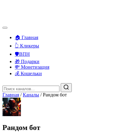
🏠 Главная
👆 Кликеры
🛡️ВПН
🎁 Подарки
💸 Монетизация
💰 Кошельки
Главная
/
Каналы
/
Рандом бот
Рандом бот