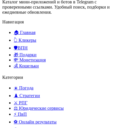
Каталог мини-приложений и ботов в Telegram с
проверенными ссылками. Удобный поиск, подборки и
ежедневные обновления.
Навигация
🏠 Главная
👆 Кликеры
🛡️ВПН
🎁 Подарки
💸 Монетизация
💰 Кошельки
Категории
☀️ Погода
♟️ Стратегии
⚔️ РПГ
⚖️ Юридические сервисы
⚡ ПвП
⚽ Онлайн результаты