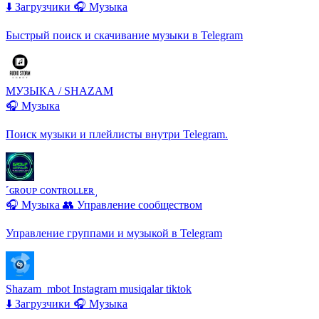
⬇️ Загрузчики
🎧 Музыка
Быстрый поиск и скачивание музыки в Telegram
МУЗЫКА / SHAZAM
🎧 Музыка
Поиск музыки и плейлисты внутри Telegram.
˹ɢʀᴏᴜᴘ ᴄᴏɴᴛʀᴏʟʟᴇʀ˼
🎧 Музыка
👥 Управление сообществом
Управление группами и музыкой в Telegram
Shazam_mbot Instagram musiqalar tiktok
⬇️ Загрузчики
🎧 Музыка