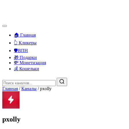
🏠 Главная
👆 Кликеры
🛡️ВПН
🎁 Подарки
💸 Монетизация
💰 Кошельки
Главная
/
Каналы
/
pxolly
pxolly