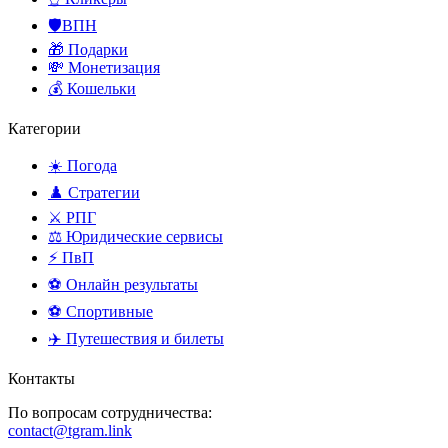
🛡️ВПН
🎁 Подарки
💸 Монетизация
💰 Кошельки
Категории
☀️ Погода
♟️ Стратегии
⚔️ РПГ
⚖️ Юридические сервисы
⚡ ПвП
⚽ Онлайн результаты
⚽ Спортивные
✈️ Путешествия и билеты
Контакты
По вопросам сотрудничества:
contact@tgram.link