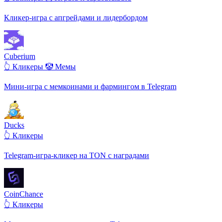
Кликер-игра с апгрейдами и лидербордом
Cuberium
👆 Кликеры
🤡 Мемы
Мини-игра с мемкоинами и фармингом в Telegram
Ducks
👆 Кликеры
Telegram-игра-кликер на TON с наградами
CoinChance
👆 Кликеры