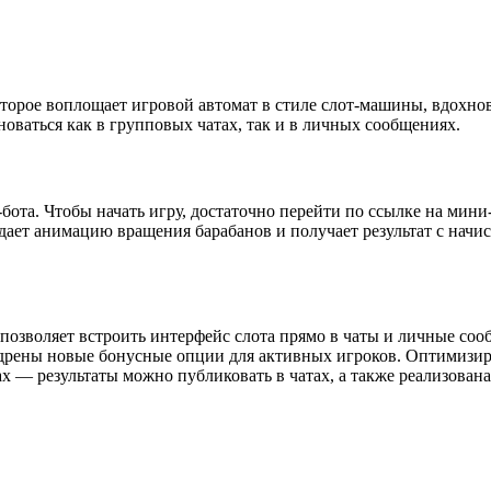
которое воплощает игровой автомат в стиле слот-машины, вдохн
новаться как в групповых чатах, так и в личных сообщениях.
-бота. Чтобы начать игру, достаточно перейти по ссылке на ми
юдает анимацию вращения барабанов и получает результат с нач
 позволяет встроить интерфейс слота прямо в чаты и личные со
едрены новые бонусные опции для активных игроков. Оптимизир
х — результаты можно публиковать в чатах, а также реализован