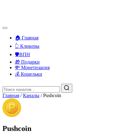
🏠 Главная
👆 Кликеры
🛡️ВПН
🎁 Подарки
💸 Монетизация
💰 Кошельки
Главная
/
Каналы
/
Pushcoin
Pushcoin