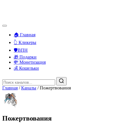
🏠 Главная
👆 Кликеры
🛡️ВПН
🎁 Подарки
💸 Монетизация
💰 Кошельки
Главная
/
Каналы
/
Пожертвования
Пожертвования