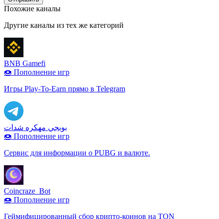
Похожие каналы
Другие каналы из тех же категорий
BNB Gamefi
🍩 Пополнение игр
Игры Play-To-Earn прямо в Telegram
بوبجي مهكره شدات
🍩 Пополнение игр
Сервис для информации о PUBG и валюте.
Coincraze_Bot
🍩 Пополнение игр
Геймифицированный сбор крипто-коинов на TON