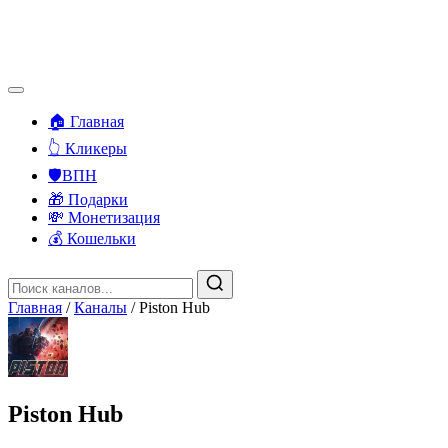
🏠 Главная
👆 Кликеры
🛡️ВПН
🎁 Подарки
💸 Монетизация
💰 Кошельки
Главная
/
Каналы
/
Piston Hub
Piston Hub