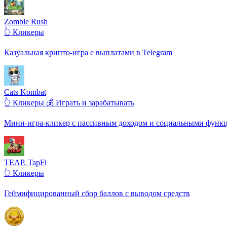
Zombie Rush
👆 Кликеры
Казуальная крипто-игра с выплатами в Telegram
Cats Kombat
👆 Кликеры
💰 Играть и зарабатывать
Мини-игра-кликер с пассивным доходом и социальными функ
TEAP. TapFi
👆 Кликеры
Геймифицированный сбор баллов с выводом средств