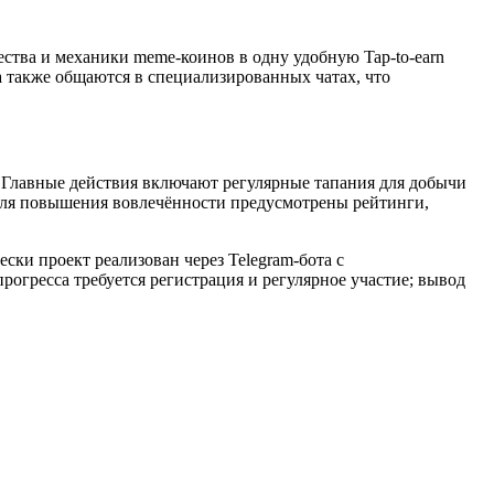
ства и механики meme-коинов в одну удобную Tap-to-earn
а также общаются в специализированных чатах, что
у. Главные действия включают регулярные тапания для добычи
 Для повышения вовлечённости предусмотрены рейтинги,
ски проект реализован через Telegram-бота с
огресса требуется регистрация и регулярное участие; вывод