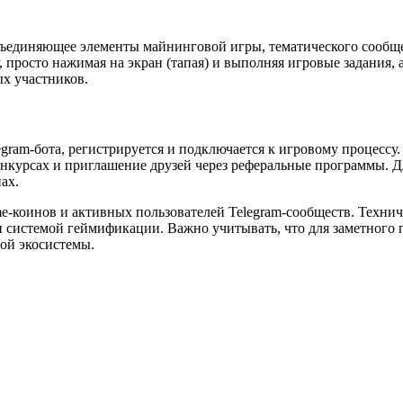
объединяющее элементы майнинговой игры, тематического сообще
просто нажимая на экран (тапая) и выполняя игровые задания, 
х участников.
egram-бота, регистрируется и подключается к игровому процесс
конкурсах и приглашение друзей через реферальные программы.
ах.
e-коинов и активных пользователей Telegram-сообществ. Техниче
истемой геймификации. Важно учитывать, что для заметного пр
ой экосистемы.