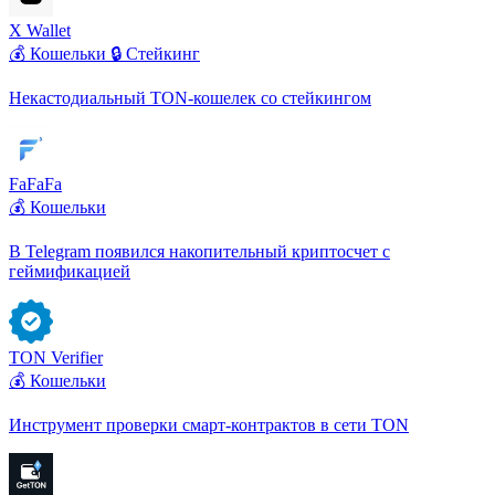
X Wallet
💰 Кошельки
🔒 Стейкинг
Некастодиальный TON-кошелек со стейкингом
FaFaFa
💰 Кошельки
В Telegram появился накопительный криптосчет с
геймификацией
TON Verifier
💰 Кошельки
Инструмент проверки смарт-контрактов в сети TON