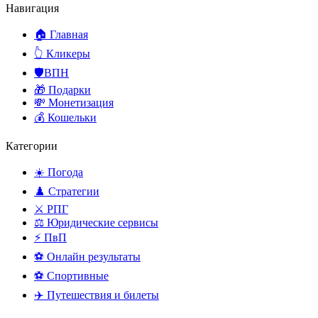
Навигация
🏠 Главная
👆 Кликеры
🛡️ВПН
🎁 Подарки
💸 Монетизация
💰 Кошельки
Категории
☀️ Погода
♟️ Стратегии
⚔️ РПГ
⚖️ Юридические сервисы
⚡ ПвП
⚽ Онлайн результаты
⚽ Спортивные
✈️ Путешествия и билеты