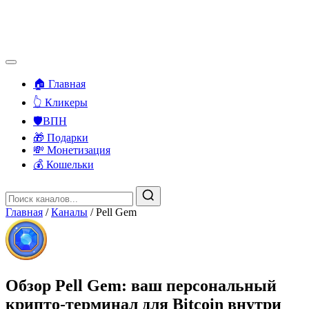
🏠 Главная
👆 Кликеры
🛡️ВПН
🎁 Подарки
💸 Монетизация
💰 Кошельки
Главная
/
Каналы
/
Pell Gem
Обзор Pell Gem: ваш персональный
крипто-терминал для Bitcoin внутри