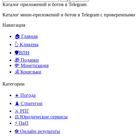
Каталог приложений и ботов в Telegram
Каталог мини-приложений и ботов в Telegram с проверенными
Навигация
🏠 Главная
👆 Кликеры
🛡️ВПН
🎁 Подарки
💸 Монетизация
💰 Кошельки
Категории
☀️ Погода
♟️ Стратегии
⚔️ РПГ
⚖️ Юридические сервисы
⚡ ПвП
⚽ Онлайн результаты