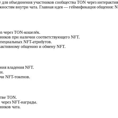
ое для объединения участников сообщества TON через интеракт
жностям внутри чата. Главная идея — геймификация общения: N
n через TON-кошелёк.
стников при наличии соответствующего NFT.
специальных NFT-атрибутов.
к активному общению и обмену NFT.
ния владения NFT.
и.
чи NFT-токенов.
стве TON.
 через NFT-награды.
ников чата.