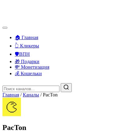
🏠 Главная
👆 Кликеры
🛡️ВПН
🎁 Подарки
💸 Монетизация
💰 Кошельки
Главная
/
Каналы
/
PacTon
PacTon