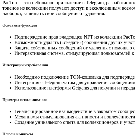
PacTon — это небольшое приложение в Telegram, разработанн
токенов из коллекции получают доступ к эксклюзивным возмо
наоборот, защищать свои сообщения от удаления.
Основные функции
Подтверждение прав владельцев NFT из коллекции PacTo
Возможность удалять («съедать») сообщения других уча
Защита собственных сообщений от удаления с помощью 
Интерактивная система, стимулирующая пользователей 
Интеграции и требования
Необходимо подключение TON-кошелька для подтвержде
Интеграция с Telegram-чатом для управления сообщениям
Использование платформы Getgems для покупки и переда
Примеры использования
Геймифицированное взаимодействие в закрытом сообще
Механизмы стимулирования активности и вовлечённости
Создание уникального опыта для коллекционеров и участ
Плюсы и минусы