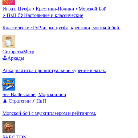
Игра в Цуефа • Крестики-Нолики • Морской Бой
⚡ ПвП
🎲 Настольные и классические
Классические PvP-игры: цуефа, крестики, морской бой.
СигаретыМетр
🕹️Аркады
Аркадная игра про виртуальное курение в чатах.
Sea Battle Game | Морской бой
♟️ Стратегии
⚡ ПвП
Морской бой с мультиплеером и рейтингом.
$AEC TON