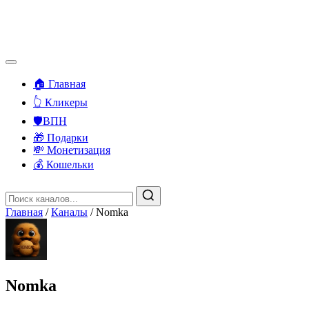
🏠 Главная
👆 Кликеры
🛡️ВПН
🎁 Подарки
💸 Монетизация
💰 Кошельки
Главная
/
Каналы
/
Nomka
Nomka