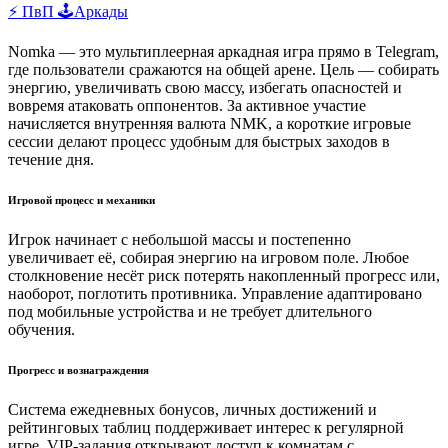
⚡ ПвП
🕹️Аркады
Nomka — это мультиплеерная аркадная игра прямо в Telegram,
где пользователи сражаются на общей арене. Цель — собирать
энергию, увеличивать свою массу, избегать опасностей и
вовремя атаковать оппонентов. За активное участие
начисляется внутренняя валюта NMK, а короткие игровые
сессии делают процесс удобным для быстрых заходов в
течение дня.
Игровой процесс и механики
Игрок начинает с небольшой массы и постепенно
увеличивает её, собирая энергию на игровом поле. Любое
столкновение несёт риск потерять накопленный прогресс или,
наоборот, поглотить противника. Управление адаптировано
под мобильные устройства и не требует длительного
обучения.
Прогресс и вознаграждения
Система ежедневных бонусов, личных достижений и
рейтинговых таблиц поддерживает интерес к регулярной
игре. VIP-задания открывают доступ к комнатам с