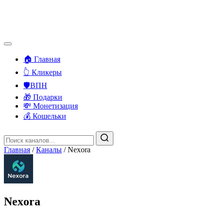
🏠 Главная
👆 Кликеры
🛡️ВПН
🎁 Подарки
💸 Монетизация
💰 Кошельки
Главная
/
Каналы
/
Nexora
Nexora