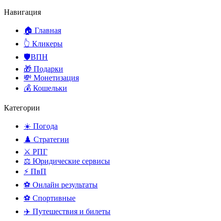
Навигация
🏠 Главная
👆 Кликеры
🛡️ВПН
🎁 Подарки
💸 Монетизация
💰 Кошельки
Категории
☀️ Погода
♟️ Стратегии
⚔️ РПГ
⚖️ Юридические сервисы
⚡ ПвП
⚽ Онлайн результаты
⚽ Спортивные
✈️ Путешествия и билеты