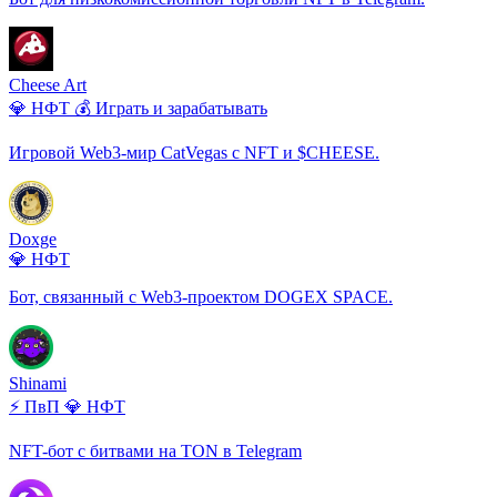
Cheese Art
💎 НФТ
💰 Играть и зарабатывать
Игровой Web3-мир CatVegas с NFT и $CHEESE.
Doxge
💎 НФТ
Бот, связанный с Web3-проектом DOGEX SPACE.
Shinami
⚡ ПвП
💎 НФТ
NFT-бот с битвами на TON в Telegram