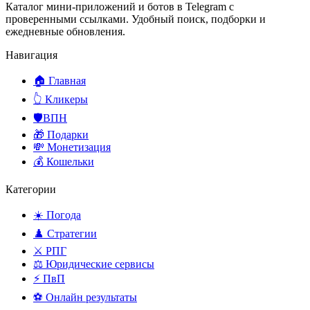
Каталог мини-приложений и ботов в Telegram с
проверенными ссылками. Удобный поиск, подборки и
ежедневные обновления.
Навигация
🏠 Главная
👆 Кликеры
🛡️ВПН
🎁 Подарки
💸 Монетизация
💰 Кошельки
Категории
☀️ Погода
♟️ Стратегии
⚔️ РПГ
⚖️ Юридические сервисы
⚡ ПвП
⚽ Онлайн результаты