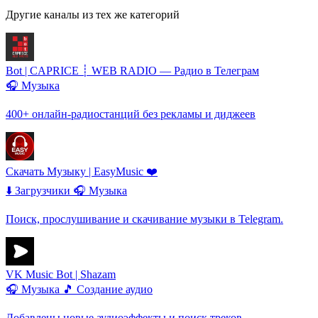
Другие каналы из тех же категорий
Bot | CAPRICE ┊ WEB RADIO — Радио в Телеграм
🎧 Музыка
400+ онлайн-радиостанций без рекламы и диджеев
Скачать Музыку | EasyMusic ❤️
⬇️ Загрузчики
🎧 Музыка
Поиск, прослушивание и скачивание музыки в Telegram.
VK Music Bot | Shazam
🎧 Музыка
🎵 Создание аудио
Добавлены новые аудиоэффекты и поиск треков