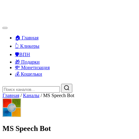
🏠 Главная
👆 Кликеры
🛡️ВПН
🎁 Подарки
💸 Монетизация
💰 Кошельки
Главная
/
Каналы
/
MS Speech Bot
MS Speech Bot