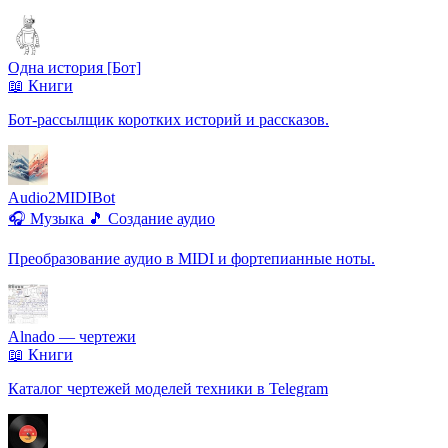
Одна история [Бот]
📖 Книги
Бот-рассылщик коротких историй и рассказов.
Audio2MIDIBot
🎧 Музыка
🎵 Создание аудио
Преобразование аудио в MIDI и фортепианные ноты.
Alnado — чертежи
📖 Книги
Каталог чертежей моделей техники в Telegram