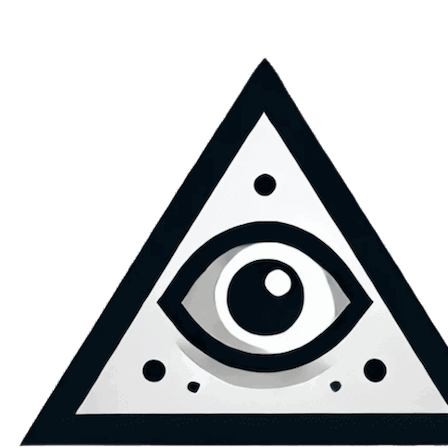
Skip
to
content