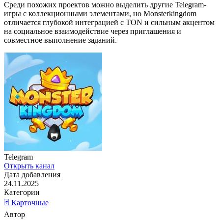
Среди похожих проектов можно выделить другие Telegram-
игры с коллекционными элементами, но Monsterkingdom
отличается глубокой интеграцией с TON и сильным акцентом
на социальное взаимодействие через приглашения и
совместное выполнение заданий.
Telegram
Открыть канал
Дата добавления
24.11.2025
Категории
🃏 Карточные
Автор