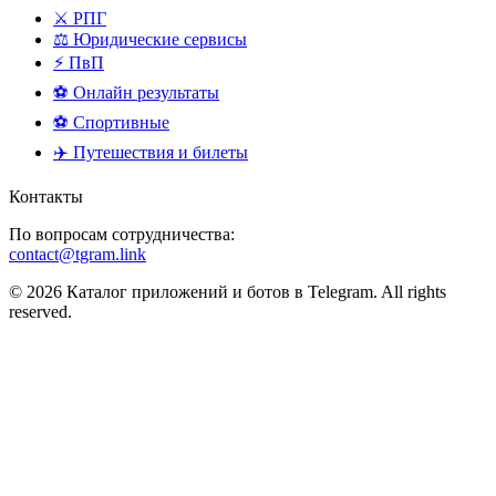
⚔️ РПГ
⚖️ Юридические сервисы
⚡ ПвП
⚽ Онлайн результаты
⚽ Спортивные
✈️ Путешествия и билеты
Контакты
По вопросам сотрудничества:
contact@tgram.link
© 2026 Каталог приложений и ботов в Telegram. All rights
reserved.