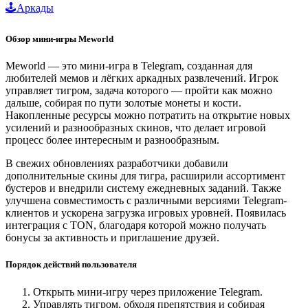
🕹️Аркады
Обзор мини-игры Meworld
Meworld — это мини-игра в Telegram, созданная для
любителей мемов и лёгких аркадных развлечений. Игрок
управляет тигром, задача которого — пройти как можно
дальше, собирая по пути золотые монеты и кости.
Накопленные ресурсы можно потратить на открытие новых
усилений и разнообразных скинов, что делает игровой
процесс более интересным и разнообразным.
В свежих обновлениях разработчики добавили
дополнительные скины для тигра, расширили ассортимент
бустеров и внедрили систему ежедневных заданий. Также
улучшена совместимость с различными версиями Telegram-
клиентов и ускорена загрузка игровых уровней. Появилась
интеграция с TON, благодаря которой можно получать
бонусы за активность и приглашение друзей.
Порядок действий пользователя
Открыть мини-игру через приложение Telegram.
Управлять тигром, обходя препятствия и собирая