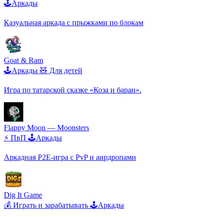
🕹️Аркады
Казуальная аркада с прыжками по блокам
Goat & Ram
🕹️Аркады
🧸 Для детей
Игра по татарской сказке «Коза и баран».
Flappy Moon — Moonsters
⚡ ПвП
🕹️Аркады
Аркадная P2E-игра с PvP и аирдропами
Dig It Game
💰 Играть и зарабатывать
🕹️Аркады