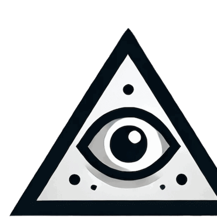
Skip
to
content