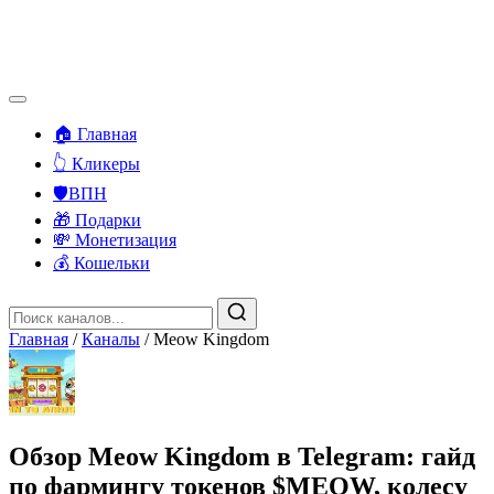
🏠 Главная
👆 Кликеры
🛡️ВПН
🎁 Подарки
💸 Монетизация
💰 Кошельки
Главная
/
Каналы
/
Meow Kingdom
Обзор Meow Kingdom в Telegram: гайд
по фармингу токенов $MEOW, колесу