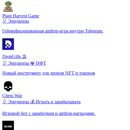
Plant Harvest Game
🎈 Эирдропы
Геймифицированная airdrop-игра внутри Telegram.
DropGifts ⛱
🎈 Эирдропы
💎 НФТ
Новый инструмент для дропов NFT и токенов
Chess War
🎈 Эирдропы
💰 Играть и зарабатывать
Игровой бот с заработком и airdrop-наградами.