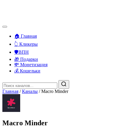
🏠 Главная
👆 Кликеры
🛡️ВПН
🎁 Подарки
💸 Монетизация
💰 Кошельки
Главная
/
Каналы
/
Macro Minder
Macro Minder