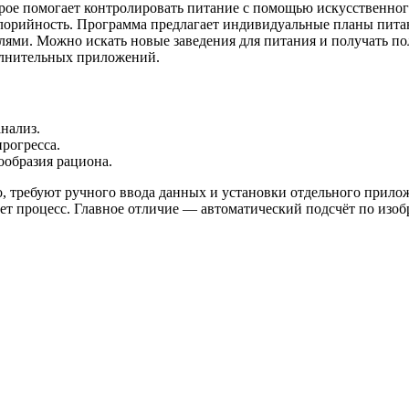
орое помогает контролировать питание с помощью искусственног
калорийность. Программа предлагает индивидуальные планы пит
ями. Можно искать новые заведения для питания и получать пол
олнительных приложений.
нализ.
рогресса.
ообразия рациона.
io, требуют ручного ввода данных и установки отдельного прилож
щает процесс. Главное отличие — автоматический подсчёт по и