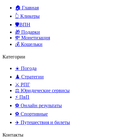
🏠 Главная
👆 Кликеры
🛡️ВПН
🎁 Подарки
💸 Монетизация
💰 Кошельки
Категории
☀️ Погода
♟️ Стратегии
⚔️ РПГ
⚖️ Юридические сервисы
⚡ ПвП
⚽ Онлайн результаты
⚽ Спортивные
✈️ Путешествия и билеты
Контакты