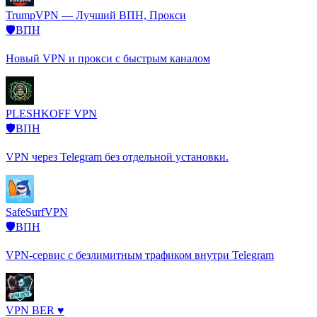
TrumpVPN — Лучший ВПН, Прокси
🛡️ВПН
Новый VPN и прокси с быстрым каналом
PLESHKOFF VPN
🛡️ВПН
VPN через Telegram без отдельной установки.
SafeSurfVPN
🛡️ВПН
VPN-сервис с безлимитным трафиком внутри Telegram
VPN BER ♥️