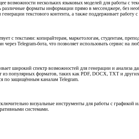
ее возможности нескольких языковых моделей для работы с тек
ь различные форматы информации прямо в мессенджере, без не
 генерации текстового контента, а также поддерживает работу с
вует с текстами: копирайтерам, маркетологам, студентам, препо
через Telegram-бота, что позволяет использовать сервис на лю
ивает широкий спектр возможностей для генерации и анализа д
 из популярных форматов, таких как PDF, DOCX, TXT и других.
ся по защищённым каналам Telegram.
ключительно визуальные инструменты для работы с графикой ил
оративными системами.