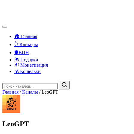
🏠 Главная
👆 Кликеры
🛡️ВПН
🎁 Подарки
💸 Монетизация
💰 Кошельки
Главная
/
Каналы
/
LeoGPT
LeoGPT