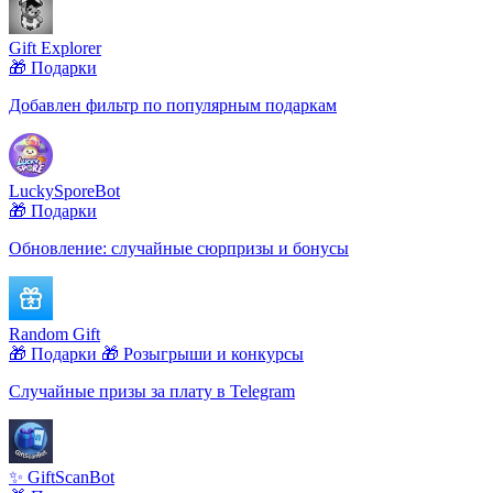
Gift Explorer
🎁 Подарки
Добавлен фильтр по популярным подаркам
LuckySporeBot
🎁 Подарки
Обновление: случайные сюрпризы и бонусы
Random Gift
🎁 Подарки
🎁 Розыгрыши и конкурсы
Случайные призы за плату в Telegram
✨ GiftScanBot