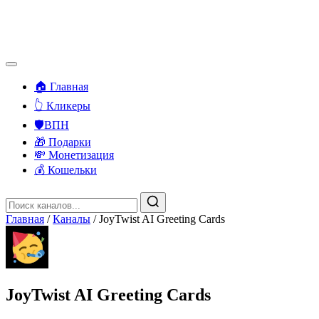
🏠 Главная
👆 Кликеры
🛡️ВПН
🎁 Подарки
💸 Монетизация
💰 Кошельки
Главная
/
Каналы
/
JoyTwist AI Greeting Cards
JoyTwist AI Greeting Cards