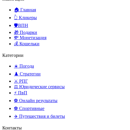
🏠 Главная
👆 Кликеры
🛡️ВПН
🎁 Подарки
💸 Монетизация
💰 Кошельки
Категории
☀️ Погода
♟️ Стратегии
⚔️ РПГ
⚖️ Юридические сервисы
⚡ ПвП
⚽ Онлайн результаты
⚽ Спортивные
✈️ Путешествия и билеты
Контакты