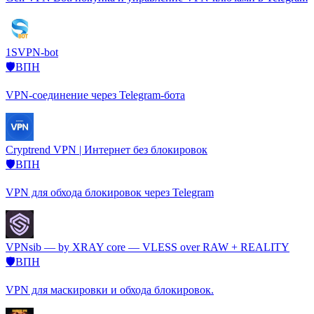
1SVPN-bot
🛡️ВПН
VPN-соединение через Telegram-бота
Cryptrend VPN | Интернет без блокировок
🛡️ВПН
VPN для обхода блокировок через Telegram
VPNsib — by XRAY core — VLESS over RAW + REALITY
🛡️ВПН
VPN для маскировки и обхода блокировок.