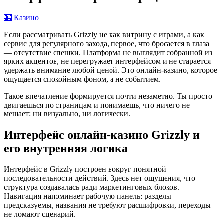
🎰 Казино
Если рассматривать Grizzly не как витрину с играми, а как
сервис для регулярного захода, первое, что бросается в глаза
— отсутствие спешки. Платформа не выглядит собранной из
ярких акцентов, не перегружает интерфейсом и не старается
удержать внимание любой ценой. Это онлайн-казино, которое
ощущается спокойным фоном, а не событием.
Такое впечатление формируется почти незаметно. Ты просто
двигаешься по страницам и понимаешь, что ничего не
мешает: ни визуально, ни логически.
Интерфейс онлайн-казино Grizzly и
его внутренняя логика
Интерфейс в Grizzly построен вокруг понятной
последовательности действий. Здесь нет ощущения, что
структура создавалась ради маркетинговых блоков.
Навигация напоминает рабочую панель: разделы
предсказуемы, названия не требуют расшифровки, переходы
не ломают сценарий.