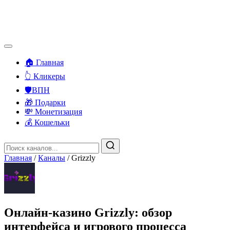
🏠 Главная
👆 Кликеры
🛡️ВПН
🎁 Подарки
💸 Монетизация
💰 Кошельки
Главная
/
Каналы
/
Grizzly
Онлайн-казино Grizzly: обзор
интерфейса и игрового процесса