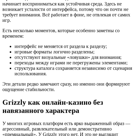
начинает восприниматься как устойчивая среда. Здесь не
возникает усталости от интерфейса, потому что он почти не
требует внимания. Всё работает в фоне, не отвлекая от самих
игр.
Есть несколько моментов, которые особенно заметны со
временем:
интерфейс не меняется от раздела к разделу;
игровые форматы логично разделены;
отсутствуют визуальные «ловушки» для внимания;
переходы между играми не перегружены элементами;
структура каталога сохраняется независимо от сценария
использования.
Эти детали редко замечают сразу, но именно они формируют
ощущение стабильности.
Grizzly как онлайн-казино без
навязанного характера
У многих игровых платформ есть ярко выраженный образ —
агрессивный, развлекательный или демонстративно
«премиальный». У Grizzly этого нет. И это не выглядит